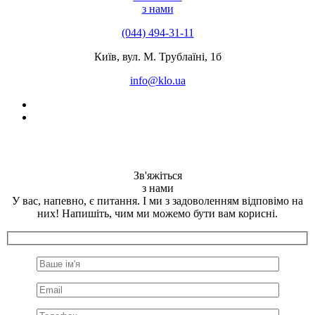
з нами
(044) 494-31-11
Київ, вул. М. Трублаїні, 1б
info@klo.ua
Зв'яжіться
з нами
У вас, напевно, є питання. І ми з задоволенням відповімо на
них! Напишіть, чим ми можемо бути вам корисні.