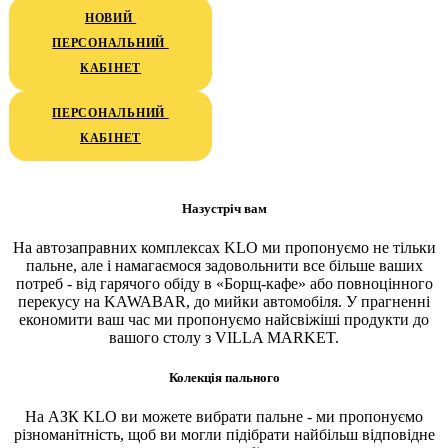
НОВИЙ 
ПЕРСОНАЛЬНИЙ 
КАБІНЕТ
ПЕРСОНАЛЬНИЙ 
КАБІНЕТ
Назустріч вам
На автозаправних комплексах KLO ми пропонуємо не тільки
пальне, але і намагаємося задовольнити все більше ваших
потреб - від гарячого обіду в «Борщ-кафе» або повноцінного
перекусу на KAWABAR, до мийки автомобіля. У прагненні
економити ваш час ми пропонуємо найсвіжіші продукти до
вашого столу з VILLA MARKET.
Колекція пального
На АЗК KLO ви можете вибрати пальне - ми пропонуємо
різноманітність, щоб ви могли підібрати найбільш відповідне