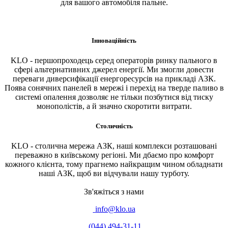
для вашого автомобіля пальне.
Інноваційність
KLO - першопроходець серед операторів ринку пального в
сфері альтернативних джерел енергії. Ми змогли довести
переваги диверсифікації енергоресурсів на прикладі АЗК.
Поява сонячних панелей в мережі і перехід на тверде паливо в
системі опалення дозволяє не тільки позбутися від тиску
монополістів, а й значно скоротити витрати.
Столичність
KLO - столична мережа АЗК, наші комплекси розташовані
переважно в київському регіоні. Ми дбаємо про комфорт
кожного клієнта, тому прагнемо найкращим чином обладнати
наші АЗК, щоб ви відчували нашу турботу.
Зв'яжіться з нами
info@klo.ua
(044) 494-31-11