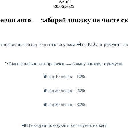
Акції
30/06/2025
равив авто — забирай знижку на чисте ск
 заправили авто від 10 л із застосунком 📲 на KLO, отримують зн
🔻Більше пального заправляєш — більшу знижку отримуєш:
⛽ від 10 літрів – 10%
⛽ від 20 літрів – 20%
⛽ від 30 літрів – 30%
📲 Не забуай показувати застосунок на касі!