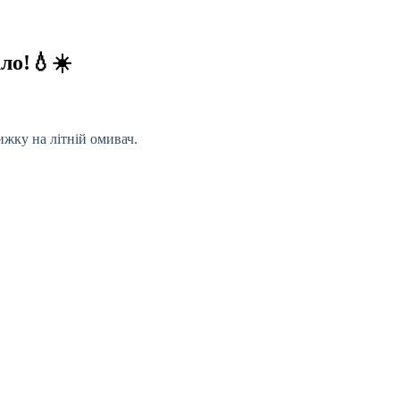
ло!💧☀️
ижку на літній омивач.