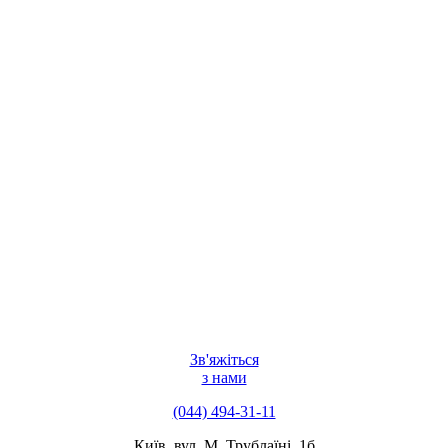
Зв'яжіться
з нами
(044) 494-31-11
Київ, вул. М. Трублаїні, 1б