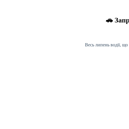
🚗 Зап
Весь липень водії, що