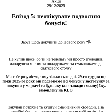
Акції
29/12/2025
Епізод 5: неочікуване подвоєння
бонусів!
Забув щось докупити до Нового року?🎅
Не купив щось, бо ти не телепат? Чи просто зголоднів,
мандруючи містом за подарунками та смаколиками до
святкового столу?
Ми тебе розуміємо, тому тільки сьогодні,
29-го грудня ще
поки 2025-го року, ми подвоюємо всі бонуси у застосунку за
покупки у маркеті
та будь-яку (але завжди смачну) їжу,
замовлену на KLO.
Закупай потрібне та куштуй смачненьким сьогодні, а за
подвійні бонуси у застосунку подякуєш собі потім! 🤗