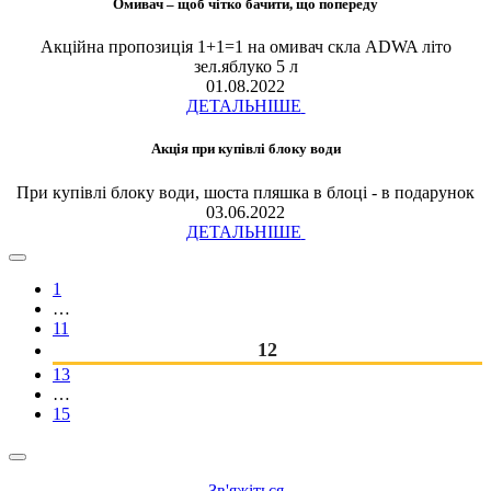
Омивач – щоб чітко бачити, що попереду
Акційна пропозиція 1+1=1 на омивач скла ADWA літо
зел.яблуко 5 л
01.08.2022
ДЕТАЛЬНІШЕ
Акція при купівлі блоку води
При купівлі блоку води, шоста пляшка в блоці - в подарунок
03.06.2022
ДЕТАЛЬНІШЕ
1
…
11
12
13
…
15
Зв'яжіться