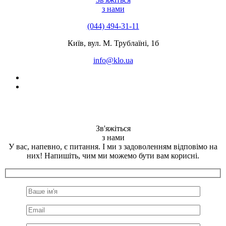
з нами
(044) 494-31-11
Київ, вул. М. Трублаїні, 1б
info@klo.ua
Зв'яжіться
з нами
У вас, напевно, є питання. І ми з задоволенням відповімо на
них! Напишіть, чим ми можемо бути вам корисні.