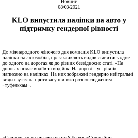
Новини
08/03/2021
KLO випустила наліпки на авто у
підтримку гендерної рівності
До міжнародного жіночого дня компанія KLO випустила
наліпки на автомобілі, що закликають водіїв ставитись одне
до одного на дорогах як до рівних безвідносно статі. «На
дорогах немає водіїв та водійок. На дорозі – усі рівні» –
написано на наліпках. На них зображені гендерно нейтральні
види взуття на противагу широко розповсюдженим
«туфелькам».
«Святкувати чи не святкувати 8 березня? Звичайно,