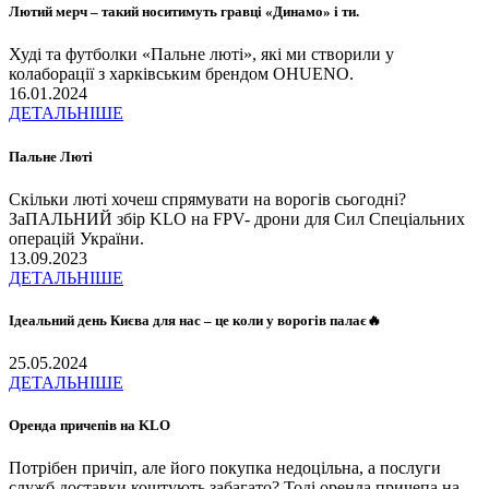
Лютий мерч – такий носитимуть гравці «Динамо» і ти.
Худі та футболки «Пальне люті», які ми створили у
колаборації з харківським брендом OHUENO.
16.01.2024
ДЕТАЛЬНІШЕ
Пальне Люті
Скільки люті хочеш спрямувати на ворогів сьогодні?
ЗаПАЛЬНИЙ збір KLO на FPV- дрони для Сил Спеціальних
операцій України.
13.09.2023
ДЕТАЛЬНІШЕ
Ідеальний день Києва для нас – це коли у ворогів палає🔥
25.05.2024
ДЕТАЛЬНІШЕ
Оренда причепів на KLO
Потрібен причіп, але його покупка недоцільна, а послуги
служб доставки коштують забагато? Тоді оренда причепа на