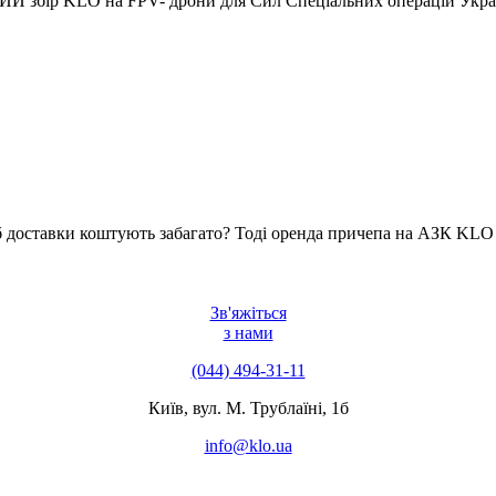
ИЙ збір KLO на FPV- дрони для Сил Спеціальних операцій Укра
жб доставки коштують забагато? Тоді оренда причепа на АЗК KLO
Зв'яжіться
з нами
(044) 494-31-11
Київ, вул. М. Трублаїні, 1б
info@klo.ua