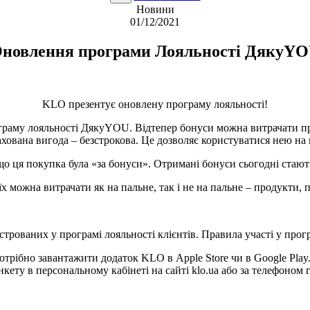
Новини
01/12/2021
новлення програми Лояльності ДякуY
KLO презентує оновлену програму лояльності!
граму лояльності ДякуYOU. Відтепер бонуси можна витрачати п
ахована вигода – безстрокова. Це дозволяє користуватися нею на
кщо ця покупка була «за бонуси». Отримані бонуси сьогодні ста
х можна витрачати як на пальне, так і не на пальне – продукти, п
строваних у програмі лояльності клієнтів. Правила участі у пр
рібно завантажити додаток KLO в Apple Store чи в Google Play
кету в персональному кабінеті на сайті klo.ua або за телефоном г