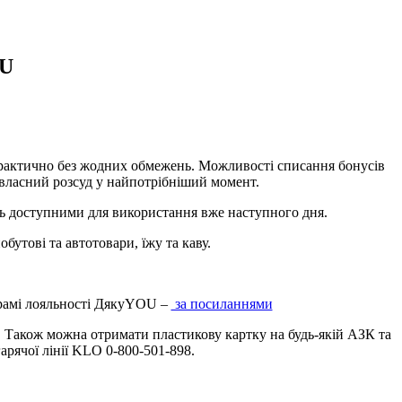
OU
рактично без жодних обмежень. Можливості списання бонусів
 власний розсуд у найпотрібніший момент.
ють доступними для використання вже наступного дня.
обутові та автотовари, їжу та каву.
ограмі лояльності ДякуYOU –
за посиланнями
. Також можна отримати пластикову картку на будь-якій АЗК та
арячої лінії KLO 0-800-501-898.