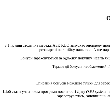
О
З 1 грудня столична мережа АЗК KLO запускає оновлену про
розширені на лінійку пального. А ще нар
Бонуси зараховуються за будь-яку покупку, навіть я
Термін дії бонусів необмежений і ї
Списання бонусів можливе тільки для зареє
Щоб стати учасником програми лояльності ДякуYOU system, пот
зареєструватись, заповнивши ан