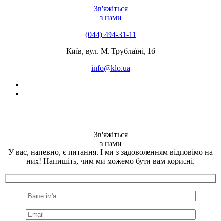
Зв'яжіться
з нами
(044) 494-31-11
Київ, вул. М. Трублаїні, 1б
info@klo.ua
Зв'яжіться
з нами
У вас, напевно, є питання. І ми з задоволенням відповімо на
них! Напишіть, чим ми можемо бути вам корисні.