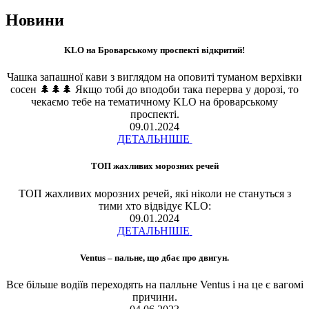
Новини
KLO на Броварському проспекті відкритий!
Чашка запашної кави з виглядом на оповиті туманом верхівки
сосен 🌲🌲🌲 Якщо тобі до вподоби така перерва у дорозі, то
чекаємо тебе на тематичному KLO на броварському
проспекті.
09.01.2024
ДЕТАЛЬНІШЕ
ТОП жахливих морозних речей
ТОП жахливих морозних речей, які ніколи не стануться з
тими хто відвідує KLO:
09.01.2024
ДЕТАЛЬНІШЕ
Ventus – пальне, що дбає про двигун.
Все більше водіїв переходять на палльне Ventus і на це є вагомі
причини.