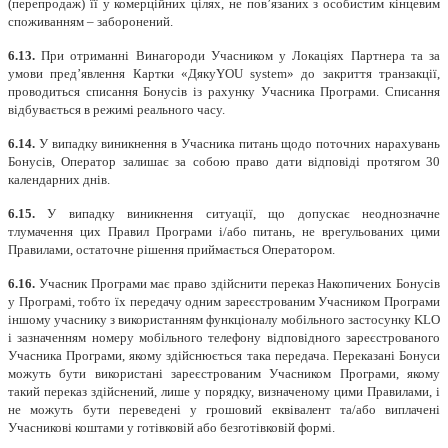
(перепродаж) її у комерційних цілях, не пов’язаних з особистим кінцевим
споживанням – заборонений.
6.13.
При отриманні Винагороди Учасником у Локаціях Партнера та за
умови пред’явлення Картки «ДякуYOU system» до закриття транзакції,
проводиться списання Бонусів із рахунку Учасника Програми. Списання
відбувається в режимі реального часу.
6.14.
У випадку виникнення в Учасника питань щодо поточних нарахувань
Бонусів, Оператор залишає за собою право дати відповіді протягом 30
календарних днів.
6.15.
У випадку виникнення ситуації, що допускає неоднозначне
тлумачення цих Правил Програми і/або питань, не врегульованих цими
Правилами, остаточне рішення приймається Оператором.
6.16.
Учасник Програми має право здійснити переказ Накопичених Бонусів
у Програмі, тобто їх передачу одним зареєстрованим Учасником Програми
іншому учаснику з використанням функціоналу мобільного застосунку KLO
і зазначенням номеру мобільного телефону відповідного зареєстрованого
Учасника Програми, якому здійснюється така передача. Переказані Бонуси
можуть бути використані зареєстрованим Учасником Програми, якому
такий переказ здійснений, лише у порядку, визначеному цими Правилами, і
не можуть бути переведені у грошовий еквівалент та/або виплачені
Учасникові коштами у готівковій або безготівковій формі.