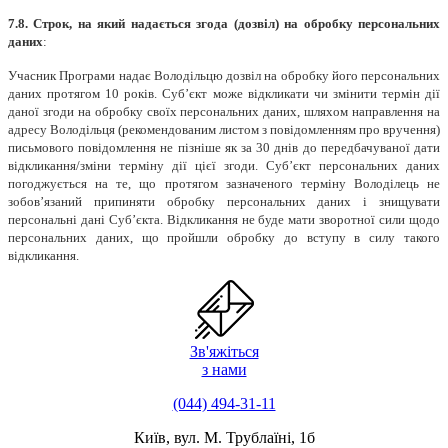
7.8.
Строк, на який надається згода (дозвіл) на обробку персональних
даних
:
Учасник Програми надає Володільцю дозвіл на обробку його персональних
даних протягом 10 років. Суб’єкт може відкликати чи змінити термін дії
даної згоди на обробку своїх персональних даних, шляхом направлення на
адресу Володільця (рекомендованим листом з повідомленням про вручення)
письмового повідомлення не пізніше як за 30 днів до передбачуваної дати
відкликання/зміни терміну дії цієї згоди. Суб’єкт персональних даних
погоджується на те, що протягом зазначеного терміну Володілець не
зобов’язаний припиняти обробку персональних даних і знищувати
персональні дані Суб’єкта. Відкликання не буде мати зворотної сили щодо
персональних даних, що пройшли обробку до вступу в силу такого
відкликання.
Зв'яжіться
з нами
(044) 494-31-11
Київ, вул. М. Трублаїні, 1б