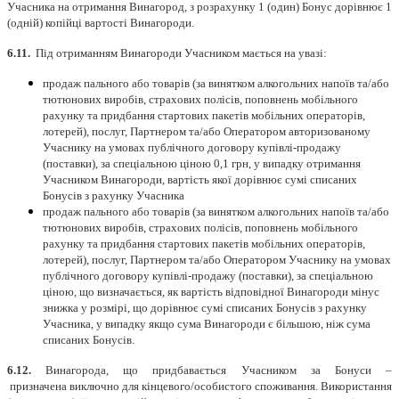
Учасника на отримання Винагород, з розрахунку 1 (один) Бонус дорівнює 1
(одній) копійці вартості Винагороди.
6.11.
Під отриманням Винагороди Учасником мається на увазі:
продаж пального або товарів (за винятком алкогольних напоїв та/або
тютюнових виробів, страхових полісів, поповнень мобільного
рахунку та придбання стартових пакетів мобільних операторів,
лотерей), послуг, Партнером та/або Оператором авторизованому
Учаснику на умовах публічного договору купівлі-продажу
(поставки), за спеціальною ціною 0,1 грн, у випадку отримання
Учасником Винагороди, вартість якої дорівнює сумі списаних
Бонусів з рахунку Учасника
продаж пального або товарів (за винятком алкогольних напоїв та/або
тютюнових виробів, страхових полісів, поповнень мобільного
рахунку та придбання стартових пакетів мобільних операторів,
лотерей), послуг, Партнером та/або Оператором Учаснику на умовах
публічного договору купівлі-продажу (поставки), за спеціальною
ціною, що визначається, як вартість відповідної Винагороди мінус
знижка у розмірі, що дорівнює сумі списаних Бонусів з рахунку
Учасника, у випадку якщо сума Винагороди є більшою, ніж сума
списаних Бонусів.
6.12.
Винагорода, що придбавається Учасником за Бонуси –
призначена виключно для кінцевого/особистого споживання. Використання