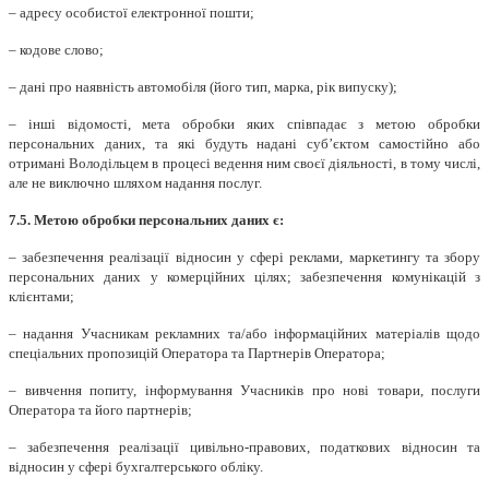
– адресу особистої електронної пошти;
– кодове слово;
– дані про наявність автомобіля (його тип, марка, рік випуску);
– інші відомості, мета обробки яких співпадає з метою обробки
персональних даних, та які будуть надані суб’єктом самостійно або
отримані Володільцем в процесі ведення ним своєї діяльності, в тому числі,
але не виключно шляхом надання послуг.
7.5.
Метою обробки персональних даних є:
– забезпечення реалізації відносин у сфері реклами, маркетингу та збору
персональних даних у комерційних цілях; забезпечення комунікацій з
клієнтами;
– надання Учасникам рекламних та/або інформаційних матеріалів щодо
спеціальних пропозицій Оператора та Партнерів Оператора;
– вивчення попиту, інформування Учасників про нові товари, послуги
Оператора та його партнерів;
– забезпечення реалізації цивільно-правових, податкових відносин та
відносин у сфері бухгалтерського обліку.