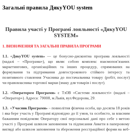
Загальні правила ДякуYOU system
Правила участі у Програмі лояльності «ДякуYOU
SYSTEM»
1. ВИЗНАЧЕННЯ ТА ЗАГАЛЬНІ ПРАВИЛА ПРОГРАМИ
1.1.
«
ДякуYOU system»
— це бонусно-дисконтна програма лояльності
(надалі – «Програма»), що являє собою комплекс взаємопов’язаних
маркетингових, організаційних та інших процедур, спрямованих на
формування та підтримання довгострокового стійкого інтересу та
позитивного ставлення Учасника до постачальника товару (робіт, послуг)
чи правовласника торгової марки (знаку для товарів і послуг).
1.2.
«
Оператором Програми»
є ТзОВ «Системи лояльності» (надалі –
«Оператор»). Адреса: 79008, м.Львів, вул.Федорова, 29.
1.3.
«
Учасник Програми»
– повнолітня фізична особа, що досягла 18 років
і яка бере участь у Програмі відповідно до її умов, та особисто, за власним
бажанням повідомляє Оператору свої персональні дані про себе з метою
участі у Програмі шляхом заповнення та підписання Анкети в паперовому
вигляді або шляхом заповнення та збереження реєстраційної форми на веб-