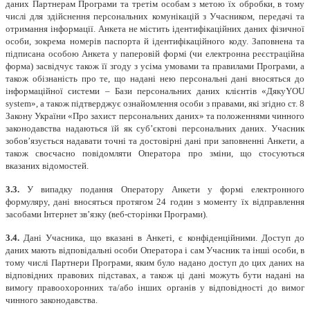
даних Партнерам Програми та третім особам з метою їх обробки, в тому
числі для здійснення персональних комунікацій з Учасником, передачі та
отримання інформації. Анкета не містить ідентифікаційних даних фізичної
особи, зокрема номерів паспорта й ідентифікаційного коду. Заповнена та
підписана особою Анкета у паперовій формі (чи електронна реєстраційна
форма) засвідчує також її згоду з усіма умовами та правилами Програми, а
також обізнаність про те, що надані нею персональні дані вносяться до
інформаційної системи – Бази персональних даних клієнтів «ДякуYOU
system», а також підтверджує ознайомлення особи з правами, які згідно ст. 8
Закону України «Про захист персональних даних» та положеннями чинного
законодавства надаються їй як суб’єктові персональних даних. Учасник
зобов’язується надавати точні та достовірні дані при заповненні Анкети, а
також своєчасно повідомляти Оператора про зміни, що стосуються
вказаних відомостей.
3.3.
У випадку подання Оператору Анкети у формі електронного
формуляру, дані вносяться протягом 24 годин з моменту їх відправлення
засобами Інтернет зв’язку (веб-сторінки Програми).
3.4.
Дані Учасника, що вказані в Анкеті, є конфіденційними. Доступ до
даних мають відповідальні особи Оператора і сам Учасник та інші особи, в
тому числі Партнери Програми, яким було надано доступ до цих даних на
відповідних правових підставах, а також ці дані можуть бути надані на
вимогу правоохоронних та/або інших органів у відповідності до вимог
чинного законодавства.