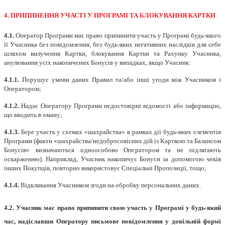
4. ПРИПИНЕННЯ УЧАСТІ У ПРОГРАМІ ТА БЛОКУВАННЯ КАРТКИ
4.1.
Оператор Програми має право припинити участь у Програмі будь-якого
її Учасника без повідомлення, без будь-яких негативних наслідків для себе
шляхом вилучення Картки, блокування Картки та Рахунку Учасника,
анулювання усіх накопичених Бонусів у випадках, якщо Учасник:
4.1.1.
Порушує умови даних Правил та/або інші угоди між Учасником і
Оператором;
4.1.2.
Надає Оператору Програми недостовірні відомості або інформацію,
що вводить в оману;
4.1.3.
Бере участь у схемах «шахрайства» в рамках дії будь-яких елементів
Програми (факти «шахрайства/недобросовісних дій із Карткою та Балансом
Бонусів» визначаються одноособово Оператором та не підлягають
оскарженню). Наприклад, Учасник накопичує Бонуси за допомогою чеків
інших Покупців, повторно використовує Спеціальні Пропозиції, тощо;
4.1.4.
Відкликання Учасником згоди на обробку персональних даних.
4.2.
Учасник має право припинити свою участь у Програмі у будь-який
час, надіславши Оператору письмове повідомлення у довільній формі