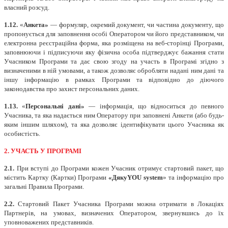
власний розсуд.
1.12.
«
Анкета»
— формуляр, окремий документ, чи частина документу, що
пропонується для заповнення особі Оператором чи його представником, чи
електронна реєстраційна форма, яка розміщена на веб-сторінці Програми,
заповнюючи і підписуючи яку фізична особа підтверджує бажання стати
Учасником Програми та дає свою згоду на участь в Програмі згідно з
визначеними в ній умовами, а також дозволяє обробляти надані ним дані та
іншу інформацію в рамках Програми та відповідно до діючого
законодавства про захист персональних даних.
1.13.
«
Персональні дані»
— інформація, що відноситься до певного
Учасника, та яка надається ним Оператору при заповнені Анкети (або будь-
яким іншим шляхом), та яка дозволяє ідентифікувати цього Учасника як
особистість.
2. УЧАСТЬ У ПРОГРАМІ
2.1.
При вступі до Програми кожен Учасник отримує стартовий пакет, що
містить Картку (Картки) Програми
«ДякуYOU
system
»
та інформацію про
загальні Правила Програми.
2.2.
Стартовий Пакет Учасника Програми можна отримати в Локаціях
Партнерів, на умовах, визначених Оператором, звернувшись до їх
уповноважених представників.