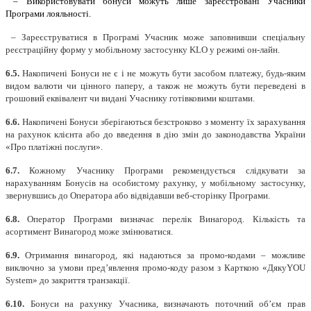
– Використовувати бонуси можуть лише зареєстровані Учасники
Програми лояльності.
– Зареєструватися в Програмі Учасник може заповнивши спеціальну
реєстраційну форму у мобільному застосунку KLO у режимі он-лайн.
6.5.
Накопичені Бонуси не є і не можуть бути засобом платежу, будь-яким
видом валюти чи цінного паперу, а також не можуть бути переведені в
грошовий еквівалент чи видані Учаснику готівковими коштами.
6.6.
Накопичені Бонуси зберігаються безстроково з моменту їх зарахування
на рахунок клієнта або до введення в дію змін до законодавства України
«Про платіжні послуги».
6.7.
Кожному Учаснику Програми рекомендується слідкувати за
нарахуванням Бонусів на особистому рахунку, у мобільному застосунку,
звернувшись до Оператора або відвідавши веб-сторінку Програми.
6.8.
Оператор Програми визначає перелік Винагород. Кількість та
асортимент Винагород може змінюватися.
6.9.
Отримання винагород, які надаються за промо-кодами – можливе
виключно за умови пред’явлення промо-коду разом з Карткою «ДякуYOU
System» до закриття транзакції.
6.10.
Бонуси на рахунку Учасника, визначають поточний об’єм прав