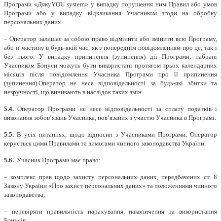
Програми «ДякуYOU system» у випадку порушення ним Правил або умов
Програми або у випадку відкликання Учасником згоди на обробку
персональних даних.
– Оператор залишає за собою право відмінити або змінити всю Програму,
або її частину в будь-якій час, як з попереднім повідомленням про це, так і
без нього. У випадку припинення (зупинення) дії Програми, набрані
Учасником Бонуси можуть бути використані протягом трьох календарних
місяців після повідомлення Учасника Програми про її припинення
(зупинення).Оператор не несе відповідальності за будь-які збитки та
незручності, що виникають в наслідок таких змін.
5.4.
Оператор Програми не несе відповідальності за сплату податків і
виконання зобов’язань Учасника, пов’язаних з участю Учасника в Програмі.
5.5.
В усіх питаннях, щодо відносин з Учасниками Програми, Оператор
керується цими Правилами та вимогами чинного законодавства України.
5.6.
Учасник Програми має право:
– комплекс прав щодо захисту персональних даних, передбачених ст. 8
Закону України «Про захист персональних даних» та положеннями чинного
законодавства;
– перевіряти правильність нарахування, накопичення та використання
Бонусів;