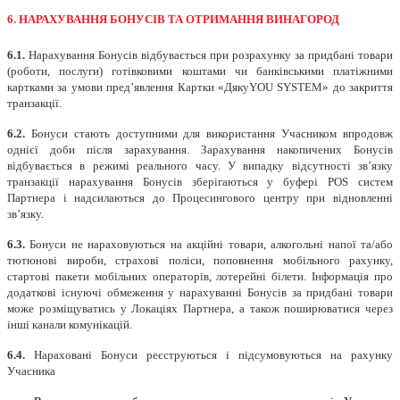
6. НАРАХУВАННЯ БОНУСІВ ТА ОТРИМАННЯ ВИНАГОРОД
6.1.
Нарахування Бонусів відбувається при розрахунку за придбані товари
(роботи, послуги) готівковими коштами чи банківськими платіжними
картками за умови пред’явлення Картки «ДякуYOU SYSTEM» до закриття
транзакції.
6.2.
Бонуси стають доступними для використання Учасником впродовж
однієї доби після зарахування. Зарахування накопичених Бонусів
відбувається в режимі реального часу. У випадку відсутності зв’язку
транзакції нарахування Бонусів зберігаються у буфері POS систем
Партнера і надсилаються до Процесингового центру при відновленні
зв’язку.
6.3.
Бонуси не нараховуються на акційні товари, алкогольні напої та/або
тютюнові вироби, страхові поліси, поповнення мобільного рахунку,
стартові пакети мобільних операторів, лотерейні білети. Інформація про
додаткові існуючі обмеження у нарахуванні Бонусів за придбані товари
може розміщуватись у Локаціях Партнера, а також поширюватися через
інші канали комунікацій.
6.4.
Нараховані Бонуси реєструються і підсумовуються на рахунку
Учасника