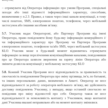
– отримувати від Оператора інформацію про умови Програми, спеціальні
заходи або інші відомості інформаційного характеру, способами,
визначеними у п.2.3. Правил, а також через інші канали комунікації, в тому
числі поштою, SMS, електронною поштою, телефоном, через мобільний
застосунок або іншими засобами зв’язку.
5.7.
Учасник надає Операторові, або Партнеру Програми від імені
Оператора, право повідомляти йому будь-яку інформацію комерційного і/
чи інформаційного характеру про Програму чи Партнера Програми
електронною поштою, телефоном та/або SMS, через мобільний застосунок
KLO. Учасник може в будь-який момент відмовитись отримувати
інформацію за вище переліченими комунікаційними каналами, повідомивши
про це Оператора шляхом звернення на гарячу лінію Оператора або
змінити дозвіл на комунікації у мобільному застосунку KLO
5.8.
Кожний Учасник Програми несе відповідальність за правильність та
своєчасність повідомлення Оператора про зміну прізвища, ім’я, по батькові,
та інших персональних даних, визначених в Анкеті. Оператор не несе
відповідальності за роботу операторів мобільного зв’язку, які здійснюють
доставку повідомлень Учаснику, у випадку, якщо останній своєчасно не
повідомив про зміну відомостей про себе. Оператор також не несе
відповідальності за неможливість контакту з Учасником, якщо контактні
дані Учасника вказані неправильно або на момент контакту змінилися.