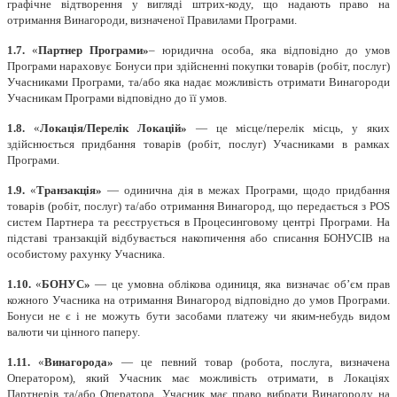
графічне відтворення у вигляді штрих-коду, що надають право на
отримання Винагороди, визначеної Правилами Програми.
1.7.
«
Партнер Програми»
– юридична особа, яка відповідно до умов
Програми нараховує Бонуси при здійсненні покупки товарів (робіт, послуг)
Учасниками Програми, та/або яка надає можливість отримати Винагороди
Учасникам Програми відповідно до її умов.
1.8.
«
Локація/Перелік Локацій»
— це місце/перелік місць, у яких
здійснюється придбання товарів (робіт, послуг) Учасниками в рамках
Програми.
1.9.
«
Транзакція»
— одинична дія в межах Програми, щодо придбання
товарів (робіт, послуг) та/або отримання Винагород, що передається з POS
систем Партнера та реєструється в Процесинговому центрі Програми. На
підставі транзакцій відбувається накопичення або списання БОНУСІВ на
особистому рахунку Учасника.
1.10.
«
БОНУС»
— це умовна облікова одиниця, яка визначає об’єм прав
кожного Учасника на отримання Винагород відповідно до умов Програми.
Бонуси не є і не можуть бути засобами платежу чи яким-небудь видом
валюти чи цінного паперу.
1.11.
«
Винагорода»
— це певний товар (робота, послуга, визначена
Оператором), який Учасник має можливість отримати, в Локаціях
Партнерів та/або Оператора. Учасник має право вибрати Винагороду на