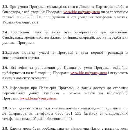
2.3.
Про умови Програми можна дізнатися в Локаціях Партнерів та/або в
Оператора, з веб-сторінки Програми
www.klo.ua/yousystem
чи за телефоном
гарячої лінії 0800 301 555
(дзвінки зі стаціонарних телефонів в межах
України безкоштовні).
2.4.
Стартовий пакет не може бути використаний для здійснення
банківських, кредитних, платіжних чи інших операцій, що не передбачені
умовами Програми.
2.5.
Датою початку участі в Програмі є дата першої транзакції з
використанням картки.
2.6.
Всі зміни та доповнення до Правил та умов Програми офіційно
публікуються на веб-сторінці Програми
www.klo.ua/yousystem
і вступають
в силу з моменту публікації.
2.7.
Інформація про Партнерів Програми, а також доступ до сторінки
персональних даних Учасника – можна знайти на веб-сторінці
Програми
www.klo.ua/yousystem
.
2.8.
У випадку втрати картки Учасник повинен невідкладно повідомити про
це Оператора за телефоном 0800 301 555
(дзвінок зі стаціонарних
телефонів в межах України безкоштовний).
2.9.
Картка може бути розблокована чи відновлена тільки у випадку, коли