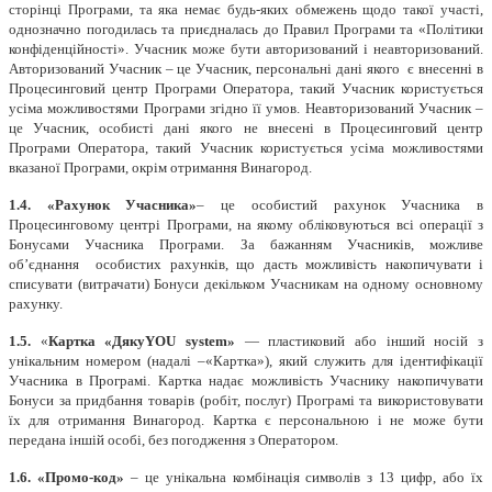
сторінці Програми, та яка немає будь-яких обмежень щодо такої участі,
однозначно погодилась та приєдналась до Правил Програми та «Політики
конфіденційності». Учасник може бути авторизований і неавторизований.
Авторизований Учасник – це Учасник, персональні дані якого є внесенні в
Процесинговий центр Програми Оператора, такий Учасник користується
усіма можливостями Програми згідно її умов. Неавторизований Учасник –
це Учасник, особисті дані якого не внесені в Процесинговий центр
Програми Оператора, такий Учасник користується усіма можливостями
вказаної Програми, окрім отримання Винагород.
1.4. «Рахунок Учасника»
– це особистий рахунок Учасника в
Процесинговому центрі Програми, на якому обліковуються всі операції з
Бонусами Учасника Програми. За бажанням Учасників, можливе
об’єднання особистих рахунків, що дасть можливість накопичувати і
списувати (витрачати) Бонуси декільком Учасникам на одному основному
рахунку.
1.5.
«
Картка «ДякуYOU system»
— пластиковий або інший носій з
унікальним номером (надалі –«Картка»), який служить для ідентифікації
Учасника в Програмі. Картка надає можливість Учаснику накопичувати
Бонуси за придбання товарів (робіт, послуг) Програмі та використовувати
їх для отримання Винагород. Картка є персональною і не може бути
передана іншій особі, без погодження з Оператором.
1.6. «Промо-код»
– це унікальна комбінація символів з 13 цифр, або їх