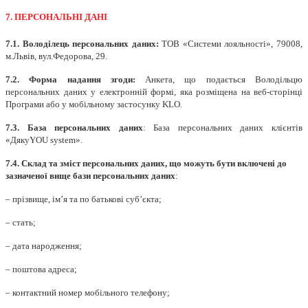
7. ПЕРСОНАЛЬНІ ДАНІ
7.1.
Володілець персональних даних:
ТОВ «Системи лояльності», 79008,
м.Львів, вул.Федорова, 29.
7.2.
Форма надання згоди:
Анкета, що подається Володільцю
персональних даних у електронній формі, яка розміщена на веб-сторінці
Програми або у мобільному застосунку KLO.
7.3.
База персональних даних
: База персональних даних клієнтів
«ДякуYOU system».
7.4.
Склад та зміст персональних даних, що можуть бути включені до
зазначеної вище бази персональних даних
:
– прізвище, ім’я та по батькові суб’єкта;
– стать;
– дата народження;
– поштова адреса;
– контактний номер мобільного телефону;