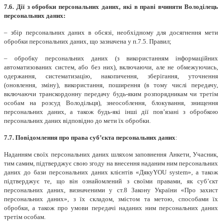
7.6.
Дії з обробки персональних даних, які в праві вчиняти Володілець
персональних даних:
– збір персональних даних в обсязі, необхідному для досягнення мети
обробки персональних даних, що зазначена у п.7.5. Правил;
– обробку персональних даних (з використанням інформаційних
автоматизованих систем, або без них), включаючи, але не обмежуючись,
одержання, систематизацію, накопичення, зберігання, уточнення
(оновлення, зміну), використання, поширення (в тому числі передачу,
включаючи транскордонну передачу будь-яким розпорядникам чи третім
особам на розсуд Володільця), знеособлення, блокування, знищення
персональних даних, а також будь-які інші дії пов’язані з обробкою
персональних даних відповідно до мети їх обробки.
7.7. Повідомлення про права суб’єкта персональних даних
:
Наданням своїх персональних даних шляхом заповнення Анкети, Учасник,
тим самим, підтверджує свою згоду на внесення наданим ним персональних
даних до бази персональних даних клієнтів «ДякуYOU system», а також
підтверджує те, що він ознайомлений з своїми правами, як суб’єкт
персональних даних, визначеними у ст.8 Закону України «Про захист
персональних даних», з їх складом, змістом та метою, способами їх
обробки, а також про умови передачі наданих ним персональних даних
третім особам.