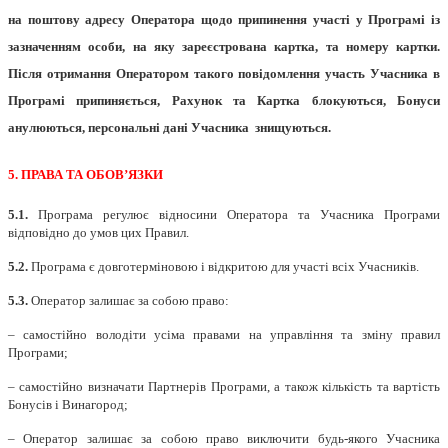
на поштову адресу Оператора щодо припинення участі у Програмі із
зазначенням особи, на яку зареєстрована картка, та номеру картки.
Після отримання Оператором такого повідомлення участь Учасника в
Програмі припиняється, Рахунок та Картка блокуються, Бонуси
анулюються, персональні дані Учасника
знищуються
.
5. ПРАВА ТА ОБОВ’ЯЗКИ
5.1.
Програма регулює відносини Оператора та Учасника Програми
відповідно до умов цих Правил.
5.2.
Програма є довготерміновою і відкритою для участі всіх Учасників.
5.3.
Оператор залишає за собою право:
– самостійно володіти усіма правами на управління та зміну правил
Програми;
– самостійно визначати Партнерів Програми, а також кількість та вартість
Бонусів і Винагород;
– Оператор залишає за собою право виключити будь-якого Учасника