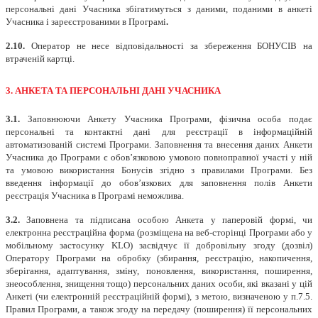
персональні дані Учасника збігатимуться з даними, поданими в анкеті
Учасника і зареєстрованими в Програмі
.
2.10.
Оператор не несе відповідальності за збереження БОНУСІВ на
втраченій картці.
3. АНКЕТА ТА ПЕРСОНАЛЬНІ ДАНІ УЧАСНИКА
3.1.
Заповнюючи Анкету Учасника Програми, фізична особа подає
персональні та контактні дані для реєстрації в інформаційній
автоматизованій системі Програми. Заповнення та внесення даних Анкети
Учасника до Програми є обов’язковою умовою повноправної участі у ній
та умовою використання Бонусів згідно з правилами Програми. Без
введення інформації до обов’язкових для заповнення полів Анкети
реєстрація Учасника в Програмі неможлива.
3.2.
Заповнена та підписана особою Анкета у паперовій формі, чи
електронна реєстраційна форма (розміщена на веб-сторінці Програми або у
мобільному застосунку KLO) засвідчує її добровільну згоду (дозвіл)
Оператору Програми на обробку (збирання, реєстрацію, накопичення,
зберігання, адаптування, зміну, поновлення, використання, поширення,
знеособлення, знищення тощо) персональних даних особи, які вказані у цій
Анкеті (чи електронній реєстраційній формі), з метою, визначеною у п.7.5.
Правил Програми, а також згоду на передачу (поширення) її персональних